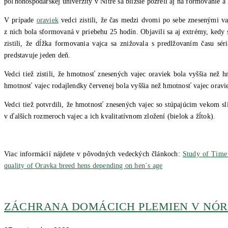
poľnohospodárskej univerzity v Nitre sa bližšie pozreli aj na formovanie 
V prípade
oraviek
vedci zistili, že čas medzi dvomi po sebe znesenými v
z nich bola sformovaná v priebehu 25 hodín. Objavili sa aj extrémy, kedy s
zistili, že dĺžka formovania vajca sa znižovala s predlžovaním času sér
predstavuje jeden deň.
Vedci tiež zistili, že hmotnosť znesených vajec oraviek bola vyššia než
hmotnosť vajec rodajlendky červenej bola vyššia než hmotnosť vajec oraviek
Vedci tiež potvrdili, že hmotnosť znesených vajec so stúpajúcim vekom sl
v ďalších rozmeroch vajec a ich kvalitatívnom zložení (bielok a žĺtok).
Viac informácií nájdete v pôvodných vedeckých článkoch:
Study of Time
quality of Oravka breed hens depending on hen´s age
ZÁCHRANA DOMÁCICH PLEMIEN V NÓ