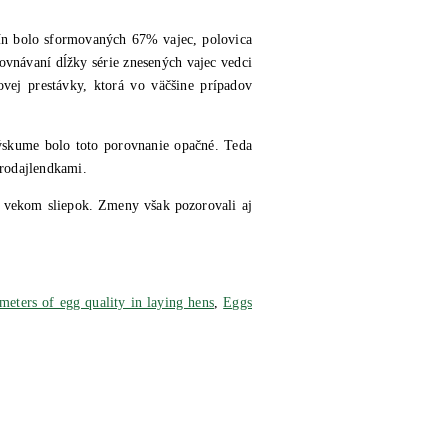
dín bolo sformovaných 67% vajec, polovica
rovnávaní dĺžky série znesených vajec vedci
ovej prestávky, ktorá vo väčšine prípadov
výskume bolo toto porovnanie opačné. Teda
 rodajlendkami.
im vekom sliepok. Zmeny však pozorovali aj
meters of egg quality in laying hens
,
Eggs