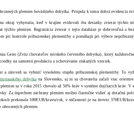
y ohrozených plemien hovädzieho dobytka. Prispela k tomu dobrá evidencia zv
a okraj vyhynutia, keď v krajine evidovali iba desiatky zvierat týchto 
at týchto plemien. Registrácia zvierat v tejto databáze je dobrovoľná a be
om pri kontrole príbuzenskej plemenitby a pomáhajú pri výbere nepríbuznýc
ženia Geno (Zväz chovateľov nórskeho červeného dobytka), ktorý každoroč
triedky na samotnú produkciu a uchovávanie získaných vzoriek.
erat a zároveň sa vyhnúť vysokému stupňu príbuzenskej plemenitby. To v
inzgauského dobytka
na Slovensku, aj tu sa chovatelia začali viac orient
lemien sa v roku 2015 chovalo až 50% kráv v systéme dojčiacich kráv. V sú
tovky. Za úspechom záchrany plemien možno čiastočne vidieť aj dotačnú pol
 rokoch prekonala 100EUR/kravu/rok, v súčasnosti je na úrovni 370EUR/kr
ne ohrozených plemien.