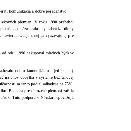
ierat, komunikácia a dobré poradenstvo.
mliekových plemien. V roku 1990 prebehol
zplatná, databáza prakticky nahrádza úlohy
h zvierat. Údaje z nej sa využívajú aj pre
ne od roku 1990 nakupoval mladých býčkov
yžadovalo dobrú komunikáciu a jednoduchý
ovať na chov dobytka v systéme bez trhovej
časnosti sa tento podiel odhaduje na 75%.
itiku. Podpora pre ohrozené plemená začala
avu/rok. Túto podporu v Nórsku nepovažujú