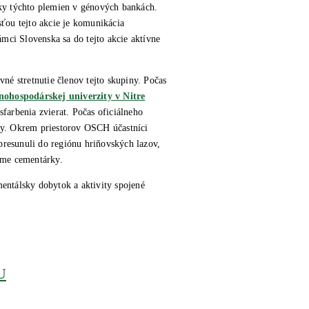
orky týchto plemien v génových bankách.
ťou tejto akcie je komunikácia
mci Slovenska sa do tejto akcie aktívne
 stretnutie členov tejto skupiny. Počas
nohospodárskej univerzity v Nitre
farbenia zvierat. Počas oficiálneho
any. Okrem priestorov OSCH účastníci
presunuli do regiónu hriňovských lazov,
áme cementárky.
entálsky dobytok a aktivity spojené
U