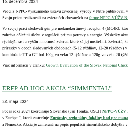
16. decembra 2024
Vedci z NPPC-Výskumného ústavu živočíšnej výroby v Nitre publikovali vý
Svoju prácu realizovali na zvieratách chovaných na
farme NPPC-VÚŽV Ni
Vo svojej práci sledovali gén pre melanokortínový receptor 4 (MC4R), kto
zohráva dôležitú úlohu v regulácii príjmu potravy a energie. Výsledky akt
rýchlejší rast a vyššiu hmotnosť zvierat, ktoré sú jej nositeľmi. Zvieratá,
prírastky v oboch sledovaných obdobiach (5-12 týždňov, 12-20 týždňov) v 
kombinácie TT a GT bol 100g vo veku 12 týždňov a 120g vo veku 20 týž
Viac informácii v článku:
Growth Evaluation of the Slovak National Chic
ERFP AD HOC AKCIA “SIMMENTAL”
28. mája 2024
Počas roka 2024 koordinuje Slovensko (Ján Tomka, OSCH
NPPC-VÚŽV N
v Európe “, ktorú zastrešuje
Európsky regionálny fokálny bod pre mana
a Nemecko. Akcia je zameraná na popis populácií simentálskeho dobytka v 