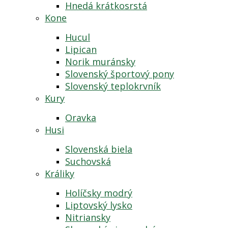
Hnedá krátkosrstá
Kone
Hucul
Lipican
Norik muránsky
Slovenský športový pony
Slovenský teplokrvník
Kury
Oravka
Husi
Slovenská biela
Suchovská
Králiky
Holíčsky modrý
Liptovský lysko
Nitriansky