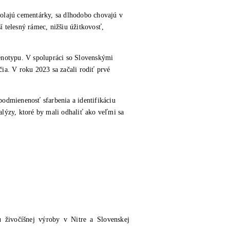
volajú cementárky, sa dlhodobo chovajú v
 telesný rámec, nižšiu úžitkovosť,
enotypu. V spolupráci so Slovenskými
ia. V roku 2023 sa začali rodiť prvé
podmienenosť sfarbenia a identifikáciu
lýzy, ktoré by mali odhaliť ako veľmi sa
ivočíšnej výroby v Nitre a Slovenskej