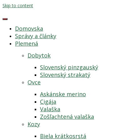
Skip to content
Domovska
Správy a články
Plemená
Dobytok
Slovenský pinzgauský
Slovenský strakatý
Ovce
Askánske merino
Cigája
Valaška
Zošľachtená valaška
Kozy
Biela krátkosrstá