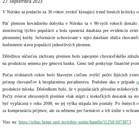
27. septembra 2023
V Nórsku sa podarilo za 30 rokov zvrátiť klesajúci trend šiestich kritick
Päť plemien hovädzieho dobytka v Nórsku sa v 90-tych rokoch dostalo n
monitoring týchto populácií a bola spustená databáza pre evidenciu zvier
plemennej knihy. Informácie uchovávané v tejto databáze slúžia chovateľ
hodnotenie stavu populácií jednotlivých plemien.
Dôležitou súčasťou záchrany plemien bolo zapojenie chovateľského zdru
na produkciu semena pre génovú banku. Geno tiež poskytuje finančné pros
Počas tridsiatich rokov bolo hlavným cieľom zvýšiť počet žijúcich zvi
prístup chovateľov k bezplatnému poradenstvu. Podobne ako v prípade
p
produkcie mlieka. Dôsledkom bolo, že v populáciách pôvodne mliekových p
Počty zvierat ohrozených plemien však stúpli z niekoľkých desiatok na s
byť vyplácaná v roku 2000, no jej výška stúpala len pomaly. Po ôsmych
za kompenzáciu príjmov, ale za odmenu pre farmárov a ich úsilie v ochra
Viac na:
https://nibio.brage.unit.no/nibio-xmlui/handle/11250/3073873