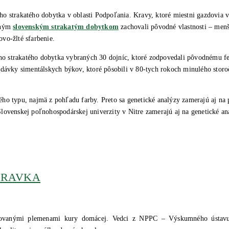
o strakatého dobytka v oblasti Podpoľania. Kravy, ktoré miestni gazdovia 
asným
slovenským strakatým dobytkom
zachovali pôvodné vlastnosti – menší
vo-žlté sfarbenie.
o strakatého dobytka vybraných 30 dojníc, ktoré zodpovedali pôvodnému f
dávky simentálskych býkov, ktoré pôsobili v 80-tych rokoch minulého storoč
ho typu, najmä z pohľadu farby. Preto sa genetické analýzy zamerajú aj na 
lovenskej poľnohospodárskej univerzity v Nitre zamerajú aj na genetické ana
ORAVKA
ovanými plemenami kury domácej. Vedci z NPPC – Výskumného ústavu ž