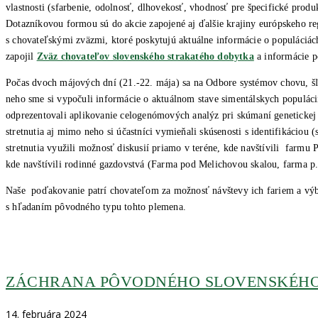
vlastnosti (sfarbenie, odolnosť, dlhovekosť, vhodnosť pre špecifické prod
Dotazníkovou formou sú do akcie zapojené aj ďalšie krajiny európskeho re
s chovateľskými zväzmi, ktoré poskytujú aktuálne informácie o populáciách
zapojil
Zväz chovateľov slovenského strakatého dobytka
a informácie p
Počas dvoch májových dní (21.-22. mája) sa na Odbore systémov chovu, š
neho sme si vypočuli informácie o aktuálnom stave simentálskych populác
odprezentovali aplikovanie celogenómových analýz pri skúmaní genetickej pr
stretnutia aj mimo neho si účastníci vymieňali skúsenosti s identifikácio
stretnutia využili možnosť diskusií priamo v teréne, kde navštívili far
kde navštívili rodinné gazdovstvá (Farma pod Melichovou skalou, farma p
Naše poďakovanie patrí chovateľom za možnosť návštevy ich fariem a výborn
s hľadaním pôvodného typu tohto plemena.
ZÁCHRANA PÔVODNÉHO SLOVENSKÉHO
14. februára 2024