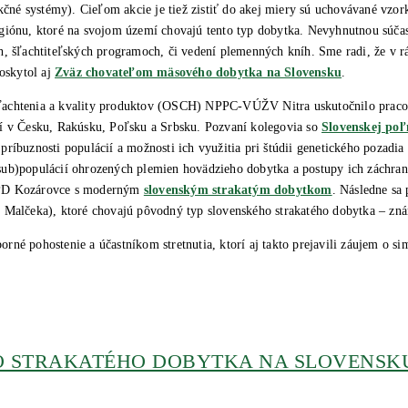
ukčné systémy). Cieľom akcie je tiež zistiť do akej miery sú uchovávané vz
giónu, ktoré na svojom území chovajú tento typ dobytka. Nevyhnutnou súčas
, šľachtiteľských programoch, či vedení plemenných kníh. Sme radi, že v rá
oskytol aj
Zväz chovateľom mäsového dobytka na Slovensku
.
ľachtenia a kvality produktov (OSCH) NPPC-VÚŽV Nitra uskutočnilo pracovné
ií v Česku, Rakúsku, Poľsku a Srbsku. Pozvaní kolegovia so
Slovenskej poľ
íbuznosti populácií a možnosti ich využitia pri štúdii genetického pozadia s
u (sub)populácií ohrozených plemien hovädzieho dobytka a postupy ich záchr
mu PD Kozárovce s moderným
slovenským strakatým dobytkom
. Následne sa 
. Malčeka), ktoré chovajú pôvodný typ slovenského strakatého dobytka – zn
é pohostenie a účastníkom stretnutia, ktorí aj takto prejavili záujem o sim
 STRAKATÉHO DOBYTKA NA SLOVENSK