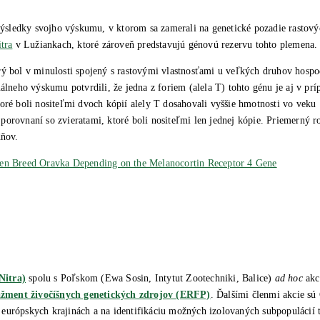
sledky svojho výskumu, v ktorom sa zamerali na genetické pozadie rastovýc
tra
v Lužiankach, ktoré zároveň predstavujú génovú rezervu tohto plemena.
rý bol v minulosti spojený s rastovými vlastnosťami u veľkých druhov hospo
uálneho výskumu potvrdili, že jedna z foriem (alela T) tohto génu je aj v p
 ktoré boli nositeľmi dvoch kópií alely T dosahovali vyššie hmotnosti vo veku
porovnaní so zvieratami, ktoré boli nositeľmi len jednej kópie. Priemerný r
dňov.
ken Breed Oravka Depending on the Melanocortin Receptor 4 Gene
itra)
spolu s Poľskom (Ewa Sosin, Intytut Zootechniki, Balice)
ad hoc
akc
žment živočíšnych genetických zdrojov (ERFP)
. Ďalšími členmi akcie sú
európskych krajinách a na identifikáciu možných izolovaných subpopulácií 