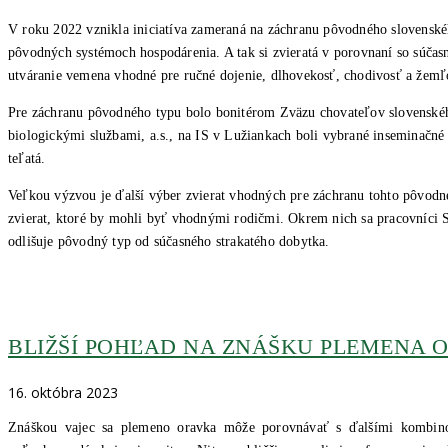
V roku 2022 vznikla iniciatíva zameraná na záchranu pôvodného slovenskéh
pôvodných systémoch hospodárenia. A tak si zvieratá v porovnaní so súč
utváranie vemena vhodné pre ručné dojenie, dlhovekosť, chodivosť a žemľo
Pre záchranu pôvodného typu bolo bonitérom Zväzu chovateľov slovenskéh
biologickými službami, a.s., na IS v Lužiankach boli vybrané inseminačné 
teľatá.
Veľkou výzvou je ďalší výber zvierat vhodných pre záchranu tohto pôvodné
zvierat, ktoré by mohli byť vhodnými rodičmi. Okrem nich sa pracovníci S
odlišuje pôvodný typ od súčasného strakatého dobytka.
BLIŽŠÍ POHĽAD NA ZNÁŠKU PLEMENA 
16. októbra 2023
Znáškou vajec sa plemeno oravka môže porovnávať s ďalšími kombin