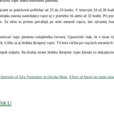
a kvalitu vajec nášho domáceho plemena.
ajcami sa pohyboval približne od 23 do 29 hodín. V intervale 24 až 26 ho
liepka zniesla nasledujúce vajce aj v priebehu 16 alebo až 32 hodín. Pri po
ie. Za sériu sa pritom považujú po sebe znesené vajcia, bez výraznej čas
 hmotnosť vajec plemena rodajlendka červená. Upozornili však, že v inom 
. Líšila sa aj hrúbka škrupiny vajec. Tá bola väčšia pri vajciach znesených
iepok stúpala. Na druhej strane hrúbka škrupiny vajec klesala so stúpajúc
 Intervals of Egg Formation in Oravka Hens
,
Effect of breed on some para
RSKU