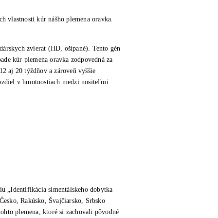
h vlastnosti kúr nášho plemena oravka.
dárskych zvierat (HD, ošípané). Tento gén
rípade kúr plemena oravka zodpovedná za
 12 aj 20 týždňov a zároveň vyššie
ozdiel v hmotnostiach medzi nositeľmi
iu „Identifikácia simentálskeho dobytka
 Česko, Rakúsko, Švajčiarsko, Srbsko
tohto plemena, ktoré si zachovali pôvodné