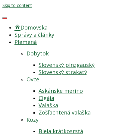
Skip to content
Domovska
Správy a články
Plemená
Dobytok
Slovenský pinzgauský
Slovenský strakatý
Ovce
Askánske merino
Cigája
Valaška
Zošľachtená valaška
Kozy
Biela krátkosrstá