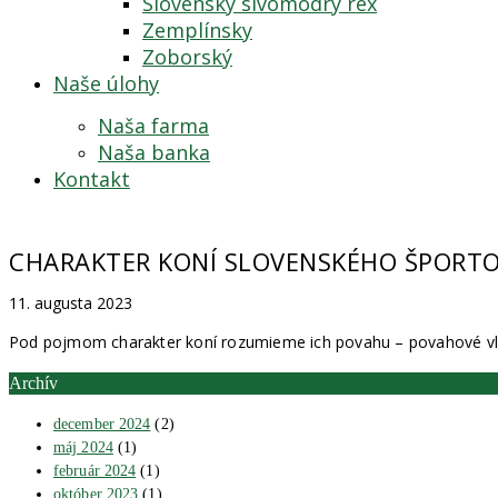
Slovenský sivomodrý rex
Zemplínsky
Zoborský
Naše úlohy
Naša farma
Naša banka
Kontakt
CHARAKTER KONÍ SLOVENSKÉHO ŠPORT
11. augusta 2023
Pod pojmom charakter koní rozumieme ich povahu – povahové vlast
Archív
december 2024
(2)
máj 2024
(1)
február 2024
(1)
október 2023
(1)