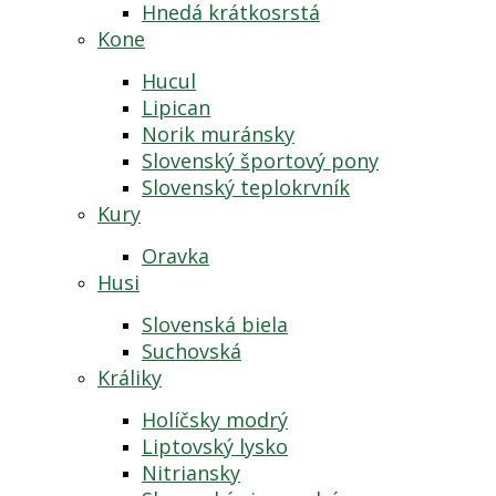
Hnedá krátkosrstá
Kone
Hucul
Lipican
Norik muránsky
Slovenský športový pony
Slovenský teplokrvník
Kury
Oravka
Husi
Slovenská biela
Suchovská
Králiky
Holíčsky modrý
Liptovský lysko
Nitriansky